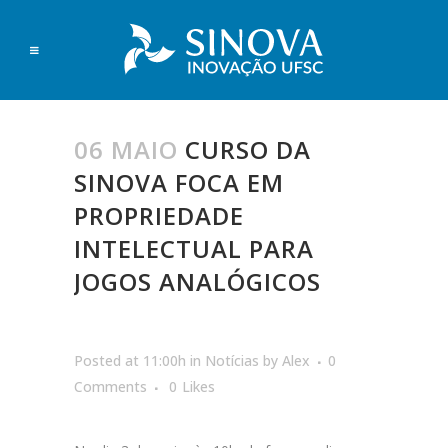
06 MAIO
CURSO DA
SINOVA FOCA EM
PROPRIEDADE
INTELECTUAL PARA
JOGOS ANALÓGICOS
Posted at 11:00h
in
Notícias
by
Alex
0
Comments
0
Likes