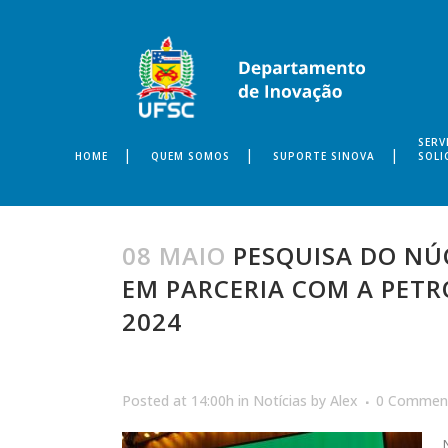
SERV
HOME
QUEM SOMOS
SUPORTE SINOVA
SOLI
08 MAIO
PESQUISA DO NÚC
EM PARCERIA COM A PET
2024
Posted at 14:00h
in
Notícias
by
Alex
0 Commen