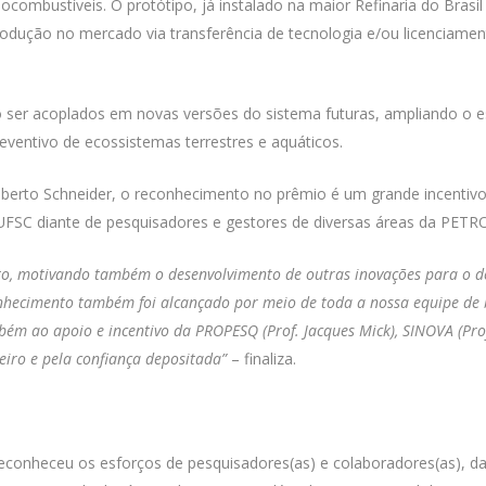
 biocombustíveis. O protótipo, já instalado na maior Refinaria do Bra
rodução no mercado via transferência de tecnologia e/ou licenciamen
 ser acoplados em novas versões do sistema futuras, ampliando o es
eventivo de ecossistemas terrestres e aquáticos.
berto Schneider, o reconhecimento no prêmio é um grande incentivo
 UFSC diante de pesquisadores e gestores de diversas áreas da PET
to, motivando também o desenvolvimento de outras inovações para o d
conhecimento também foi alcançado por meio de toda a nossa equipe de 
m ao apoio e incentivo da PROPESQ (Prof. Jacques Mick), SINOVA (Profa
eiro e pela confiança depositada”
– finaliza.
econheceu os esforços de pesquisadores(as) e colaboradores(as), da