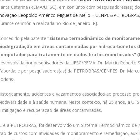
Santa Catarina (REMA/UFSC), em conjunto com pesquisadores(as) d
Inovação Leopoldo Américo Miguez de Mello – CENPES/PETROBRAS
durante cerimônia realizada no Rio de Janeiro–RJ.
Concedido pela patente
“Sistema termodinâmico de monitoramen
biodegradação em áreas contaminadas por hidrocarbonetos 
computador para tratamento de dados brutos monitorados” (B
desenvolvida por pesquisadores da UFSC/REMA: Dr. Marcio Roberto Sch
Taborda; e por pesquisadores(as) da PETROBRAS/CENPES: Dr. Marcus
Soriano.
Historicamente, acidentes e vazamentos associados ao processo produ
à biodiversidade e à saúde humana. Neste contexto, há 25 anos, 
, mitigação e recuperação de áreas contaminadas.
FSC e a PETROBRAS, foi desenvolvido um Sistema Termodinâmico de 
ução de custos com atividades de monitoramento e remediação, auxil