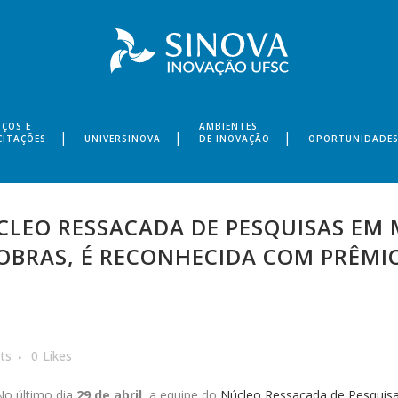
IÇOS E
AMBIENTES
CITAÇÕES
UNIVERSINOVA
DE INOVAÇÃO
OPORTUNIDADE
LEO RESSACADA DE PESQUISAS EM 
ROBRAS, É RECONHECIDA COM PRÊMI
ts
0
Likes
No último dia
29 de abril
, a equipe do
Núcleo Ressacada de Pesquis