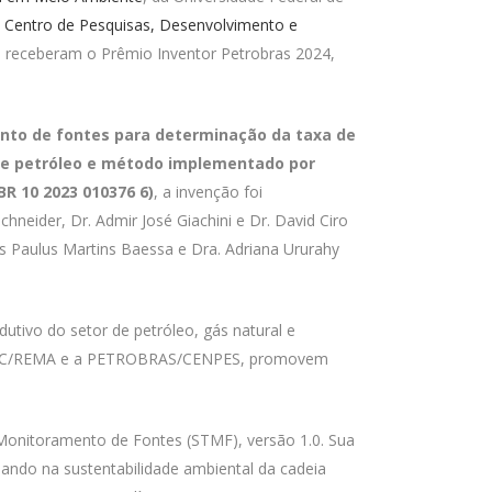
o
Centro de Pesquisas, Desenvolvimento e
, receberam o Prêmio Inventor Petrobras 2024,
to de fontes para determinação da taxa de
de petróleo e método implementado por
R 10 2023 010376 6)
, a invenção foi
neider, Dr. Admir José Giachini e Dr. David Ciro
 Paulus Martins Baessa e Dra. Adriana Ururahy
tivo do setor de petróleo, gás natural e
a UFSC/REMA e a PETROBRAS/CENPES, promovem
Monitoramento de Fontes (STMF), versão 1.0. Sua
iando na sustentabilidade ambiental da cadeia