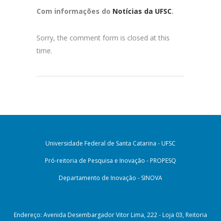
Com informações do
Notícias da UFSC
.
Sorry, the comment form is closed at this
time.
Universidade Federal de Santa Catarina - UFSC
Pró-reitoria de Pesquisa e Inovação - PROPESQ
Departamento de Inovação - SINOVA
Endereço: Avenida Desembargador Vitor Lima, 222 - Loja 03, Reitoria