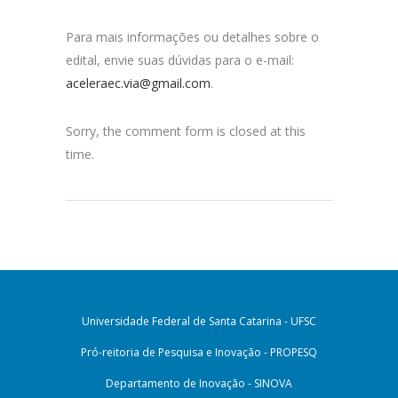
Para mais informações ou detalhes sobre o
edital, envie suas dúvidas para o e-mail:
aceleraec.via@gmail.com
.
Sorry, the comment form is closed at this
time.
Universidade Federal de Santa Catarina - UFSC
Pró-reitoria de Pesquisa e Inovação - PROPESQ
Departamento de Inovação - SINOVA