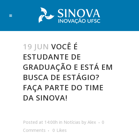
19 JUN
VOCÊ É
ESTUDANTE DE
GRADUAÇÃO E ESTÁ EM
BUSCA DE ESTÁGIO?
FAÇA PARTE DO TIME
DA SINOVA!
Posted at 14:00h
in
Notícias
by
Alex
0
Comments
0
Likes