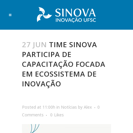
27 JUN
TIME SINOVA
PARTICIPA DE
CAPACITAÇÃO FOCADA
EM ECOSSISTEMA DE
INOVAÇÃO
Posted at 11:00h
in
Notícias
by
Alex
0
Comments
0
Likes