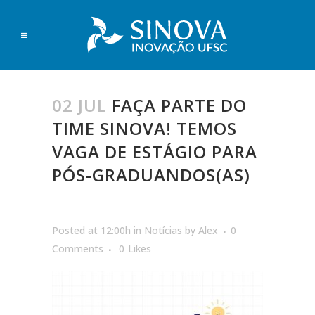
02 JUL
FAÇA PARTE DO
TIME SINOVA! TEMOS
VAGA DE ESTÁGIO PARA
PÓS-GRADUANDOS(AS)
Posted at 12:00h
in
Notícias
by
Alex
0
Comments
0
Likes