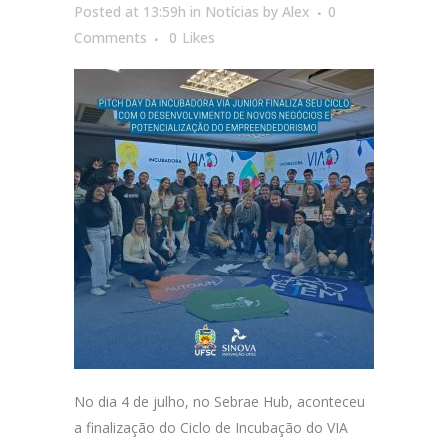
Posted at 13:59h
in
Notícias
by
Alex
0
Comments
0
Likes
No dia 4 de julho, no Sebrae Hub, aconteceu
a finalização do Ciclo de Incubação do VIA