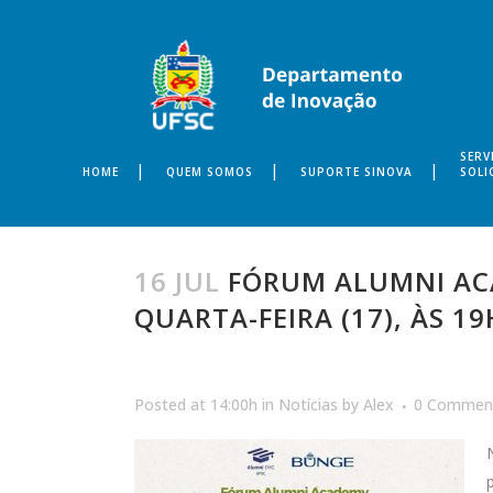
SERV
HOME
QUEM SOMOS
SUPORTE SINOVA
SOLI
16 JUL
FÓRUM ALUMNI ACA
QUARTA-FEIRA (17), ÀS 1
Posted at 14:00h
in
Notícias
by
Alex
0 Commen