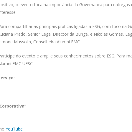
positivo, o evento foca na importância da Governança para entregas 
interesse.
Para compartilhar as principais práticas ligadas a ESG, com foco na 
Luciana Prado, Senior Legal Director da Bunge, e Nikolas Gomes, Le
Simone Mussolin, Conselheira Alumni EMC.
Participe do evento e amplie seus conhecimentos sobre ESG. Para m
Alumni EMC UFSC.
Serviço:
Corporativa”
 no
YouTube