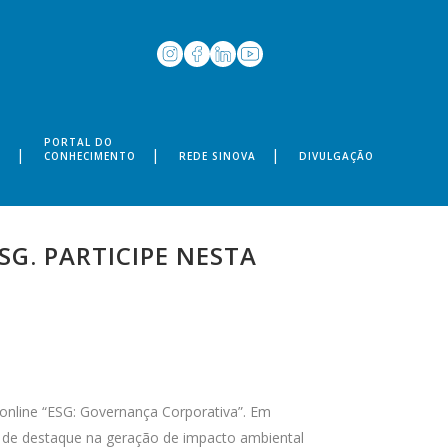
PORTAL DO
S
CONHECIMENTO
REDE SINOVA
DIVULGAÇÃO
. PARTICIPE NESTA
online “ESG: Governança Corporativa”. Em
m de destaque na geração de impacto ambiental