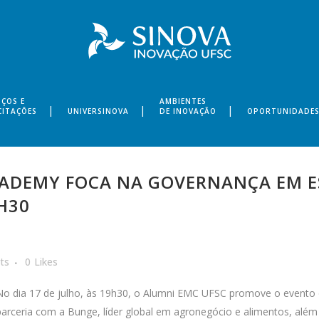
IÇOS E
AMBIENTES
CITAÇÕES
UNIVERSINOVA
DE INOVAÇÃO
OPORTUNIDADE
DEMY FOCA NA GOVERNANÇA EM ESG
9H30
ts
0
Likes
No dia 17 de julho, às 19h30, o Alumni EMC UFSC promove o evento 
parceria com a Bunge, líder global em agronegócio e alimentos, alé