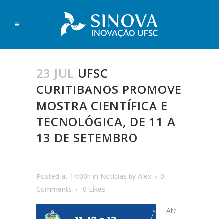
23 JUL
UFSC
CURITIBANOS PROMOVE
MOSTRA CIENTÍFICA E
TECNOLÓGICA, DE 11 A
13 DE SETEMBRO
Posted at 14:00h
in
Notícias
by
Alex
0
Comments
0
Likes
Até