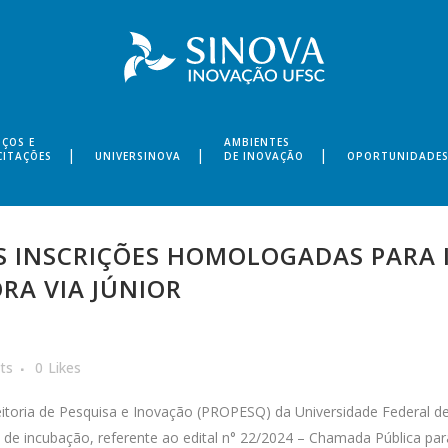
IÇOS E
AMBIENTES
CITAÇÕES
UNIVERSINOVA
DE INOVAÇÃO
OPORTUNIDADE
S INSCRIÇÕES HOMOLOGADAS PARA 
RA VIA JÚNIOR
ts
0
Likes
oria de Pesquisa e Inovação (PROPESQ) da Universidade Federal de
 de incubação, referente ao edital n° 22/2024 – Chamada Pública pa