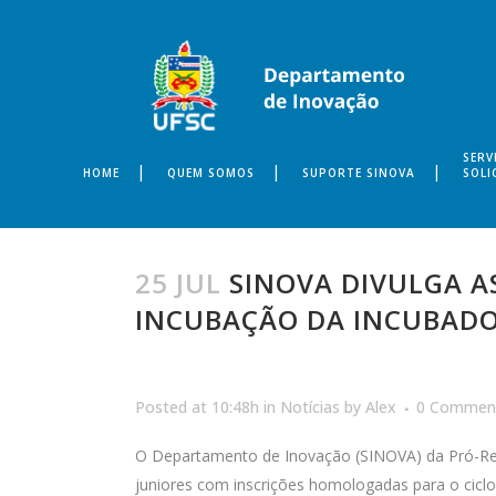
SERV
HOME
QUEM SOMOS
SUPORTE SINOVA
SOLI
25 JUL
SINOVA DIVULGA A
INCUBAÇÃO DA INCUBADO
Posted at 10:48h
in
Notícias
by
Alex
0 Commen
O Departamento de Inovação (SINOVA) da Pró-Reit
juniores com inscrições homologadas para o ciclo