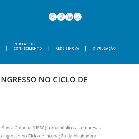
PORTAL DO
S
CONHECIMENTO
REDE SINOVA
DIVULGAÇÃO
INGRESSO NO CICLO DE
 Santa Catarina (UFSC) torna público as empresas
ra Ingresso no Ciclo de Incubação da Incubadora