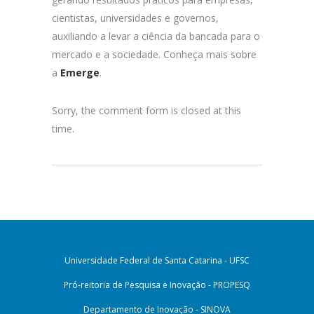
cientistas, universidades e governos,
auxiliando a levar a ciência da bancada para o
mercado e a sociedade. Conheça mais sobre
a
Emerge
.
Sorry, the comment form is closed at this
time.
Universidade Federal de Santa Catarina - UFSC
Pró-reitoria de Pesquisa e Inovação - PROPESQ
Departamento de Inovação - SINOVA