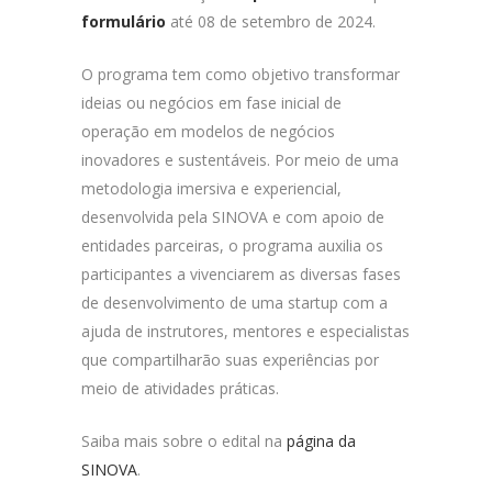
formulário
até 08 de setembro de 2024.
O programa tem como objetivo transformar
ideias ou negócios em fase inicial de
operação em modelos de negócios
inovadores e sustentáveis. Por meio de uma
metodologia imersiva e experiencial,
desenvolvida pela SINOVA e com apoio de
entidades parceiras, o programa auxilia os
participantes a vivenciarem as diversas fases
de desenvolvimento de uma startup com a
ajuda de instrutores, mentores e especialistas
que compartilharão suas experiências por
meio de atividades práticas.
Saiba mais sobre o edital na
página da
SINOVA
.