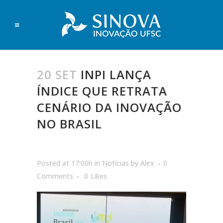
20 SET
INPI LANÇA
ÍNDICE QUE RETRATA
CENÁRIO DA INOVAÇÃO
NO BRASIL
Posted at 17:00h
in
Notícias
by
Alex
0
Comments
0
Likes