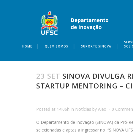
SERV
HOME
QUEM SOMOS
SUPORTE SINOVA
SOLI
23 SET
SINOVA DIVULGA R
STARTUP MENTORING – C
Posted at 14:06h
in
Notícias
by
Alex
0 Commen
O Departamento de Inovação (SINOVA) da Pró-Reit
selecionadas e aptas a ingressar no “SINOVA UFS