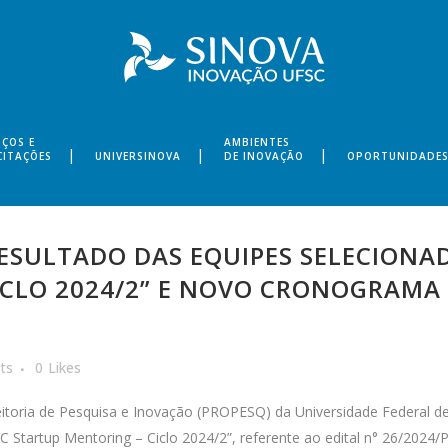
IÇOS E
AMBIENTES
CITAÇÕES
UNIVERSINOVA
DE INOVAÇÃO
OPORTUNIDADE
ESULTADO DAS EQUIPES SELECIONAD
ICLO 2024/2” E NOVO CRONOGRAMA
ts
0
Likes
oria de Pesquisa e Inovação (PROPESQ) da Universidade Federal de 
C Startup Mentoring – Ciclo 2024/2”, referente ao edital n° 26/202