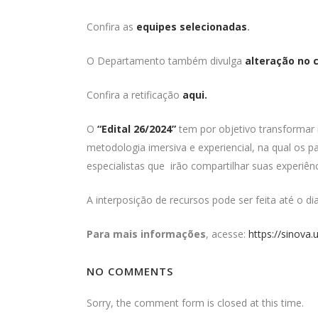
Confira as
equipes selecionadas
.
O Departamento também divulga
alteração no
Confira a retificação
aqui.
O
“Edital 26/2024”
tem por objetivo transformar 
metodologia imersiva e experiencial, na qual os p
especialistas que irão compartilhar suas experiên
A interposição de recursos pode ser feita até o d
Para mais informações
, acesse:
https://sinova.
NO COMMENTS
Sorry, the comment form is closed at this time.