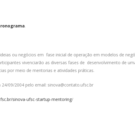
 cronograma
.
ideias ou negócios em fase inicial de operação em modelos de negó
articipantes vivenciarão as diversas fases de desenvolvimento de um
cias por meio de mentorias e atividades práticas.
ia 24/09/2004 pelo email: sinova@contato.ufsc.br
ufsc.br/sinova-ufsc-startup-mentoring
/