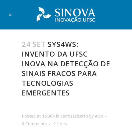
24 SET
SYS4WS:
INVENTO DA UFSC
INOVA NA DETECÇÃO DE
SINAIS FRACOS PARA
TECNOLOGIAS
EMERGENTES
Posted at 16:30h
in
carrosselcerto
by
Alex
0 Comments
0
Likes