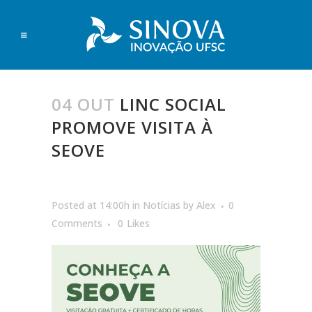
04 OUT
LINC SOCIAL
PROMOVE VISITA À
SEOVE
Posted at 14:00h
in
Notícias
by
Alex
0
Comments
0
Likes