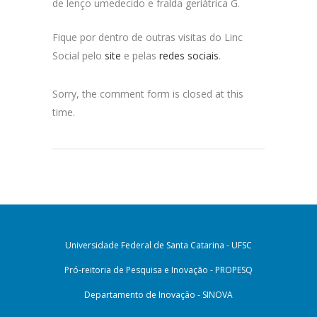
de lenço umedecido e fralda geriátrica G.
Fique por dentro de outras visitas do Linc
Social pelo
site
e pelas
redes sociais
.
Sorry, the comment form is closed at this
time.
Universidade Federal de Santa Catarina - UFSC
Pró-reitoria de Pesquisa e Inovação - PROPESQ
Departamento de Inovação - SINOVA