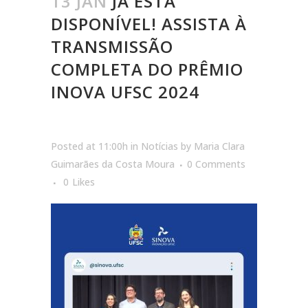
13 JAN
JÁ ESTÁ
DISPONÍVEL! ASSISTA À
TRANSMISSÃO
COMPLETA DO PRÊMIO
INOVA UFSC 2024
Posted at 11:00h
in
Notícias
by
Maria Clara
Guimarães da Costa Moura
0 Comments
0
Likes