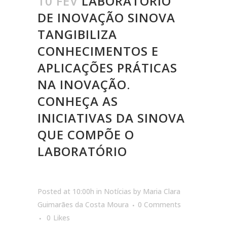
10 FEV
LABORATÓRIO
DE INOVAÇÃO SINOVA
TANGIBILIZA
CONHECIMENTOS E
APLICAÇÕES PRÁTICAS
NA INOVAÇÃO.
CONHEÇA AS
INICIATIVAS DA SINOVA
QUE COMPÕE O
LABORATÓRIO
Posted at 10:00h
in
Notícias
by
Maria Clara
Guimarães da Costa Moura
0 Comments
0
Likes