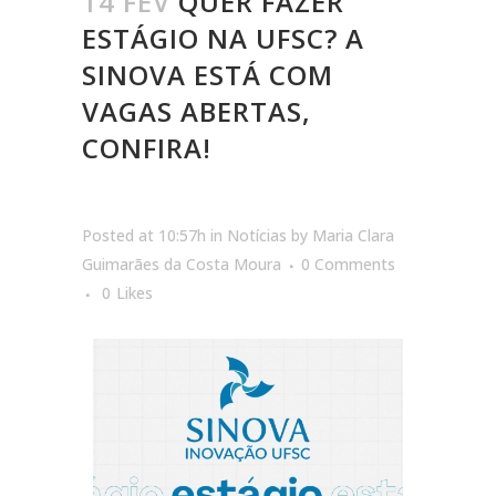
14 FEV
QUER FAZER
ESTÁGIO NA UFSC? A
SINOVA ESTÁ COM
VAGAS ABERTAS,
CONFIRA!
Posted at 10:57h
in
Notícias
by
Maria Clara
Guimarães da Costa Moura
0 Comments
0
Likes