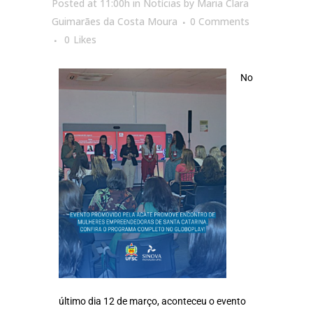
Posted at 11:00h
in
Notícias
by
Maria Clara
Guimarães da Costa Moura
0 Comments
0
Likes
No
último dia 12 de março, aconteceu o evento