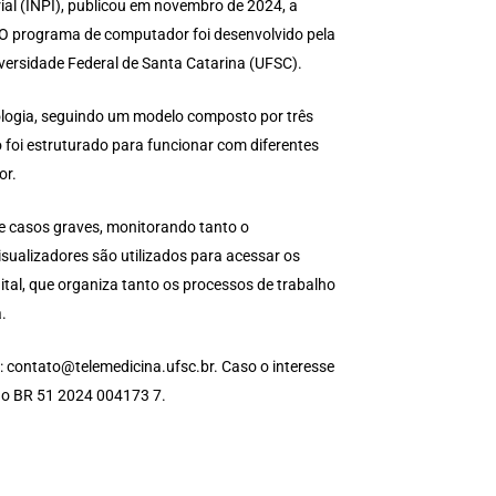
rial (INPI), publicou em novembro de 2024, a
 O programa de computador foi desenvolvido pela
versidade Federal de Santa Catarina (UFSC).
logia, seguindo um modelo composto por três
o foi estruturado para funcionar com diferentes
or.
de casos graves, monitorando tanto o
sualizadores são utilizados para acessar os
ital, que organiza tanto os processos de trabalho
.
: contato@telemedicina.ufsc.br. Caso o interesse
ção BR 51 2024 004173 7.