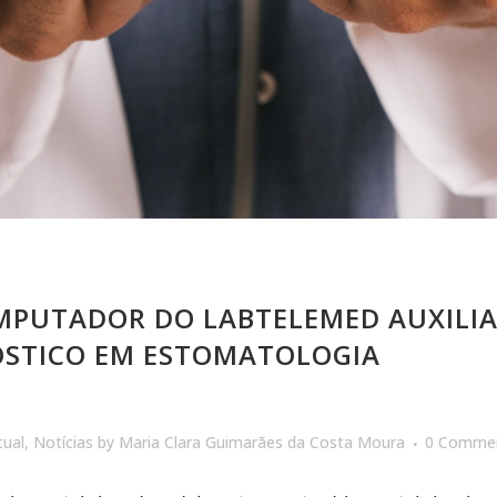
PUTADOR DO LABTELEMED AUXILIA
ÓSTICO EM ESTOMATOLOGIA
tual
,
Notícias
by
Maria Clara Guimarães da Costa Moura
0 Comme