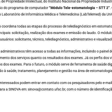
 de Propriedade Intelectual, do Instituto Nacional da Propriedade Indust
ão do programa de computador
“Módulo Tele-estomatologia – STT 2”
.
o Laboratório de Informática Médica e Telemedicina (LabTelemed) da Uni
 coordena todas as etapas do processo de telediagnóstico em estomato
incipais: solicitação, realização dos exames e emissão do laudo. O módul
 usuários: solicitante, técnico, telediagnóstico, administrativo e visualizad
s administrativos têm acesso a todas as informações, incluindo o painel 
mento dos serviços quanto os resultados dos exames. Já os perfis dos vi
os dos exames. Para o futuro, o módulo serve de ferramenta de saúde dig
ão à saúde, tratamento, planejamento e gestão na área de estomatologia
interessados podem entrar em contato com os pesquisadores pelo e-mail
 para a SINOVA em: sinova@contato.ufsc.br, com o número de identifica