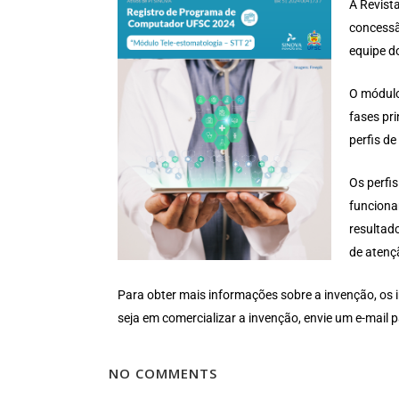
A Revista
concess
equipe d
O módulo
fases pr
perfis de
Os perfi
funciona
resultad
de atenç
Para obter mais informações sobre a invenção, os 
seja em comercializar a invenção, envie um e-mail
NO COMMENTS