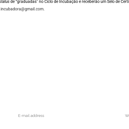
status
de “graduadas” no Ciclo de Incubação e receberão um Selo de Cert
or.incubadora@gmail.com
.