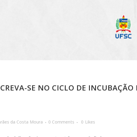
SCREVA-SE NO CICLO DE INCUBAÇÃO
arães da Costa Moura
0 Comments
0
Likes