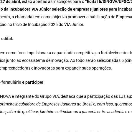
a
27 de abril
, estão abertas as inscrições para o
“Edital 6/SINOVA/UFSC/2
o da Incubadora VIA Júnior seleção de empresas juniores para incuba
mento
, a chamada tem como objetivo promover a habilitação de Empresa
ação no Ciclo de Incubação 2025 do VIA Junior.
o
edital
.
 tem como foco impulsionar a capacidade competitiva, o fortalecimento 
ios junto ao ecossistema de inovação. Ao todo serão selecionadas 5 (ci
 empreendedoras e inovadoras para expandir suas operações.
o
formulário
e participe!
 SINOVA e integrante do Grupo VIA, destaca que a participação das EJs aux
primeira incubadora de Empresas Juniores do Brasil e, com isso, queremos
tos, além de qualificar, também estimulamos a parceria entre academia e 