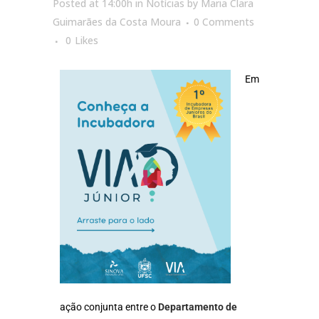
Posted at 14:00h
in
Notícias
by
Maria Clara
Guimarães da Costa Moura
0 Comments
0
Likes
Em
ação conjunta entre o
Departamento de