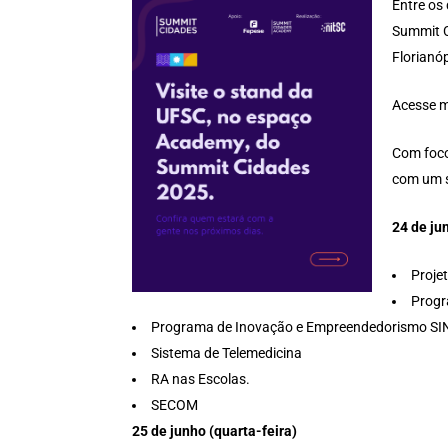
Entre os
Summit C
Florianóp
Acesse m
Com foco
com um s
24 de ju
Proje
Progr
Programa de Inovação e Empreendedorismo S
Sistema de Telemedicina
RA nas Escolas.
SECOM
25 de junho (quarta-feira)