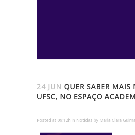
24 JUN
QUER SABER MAIS 
UFSC, NO ESPAÇO ACADEM
Posted at 09:12h
in
Notícias
by
Maria Clara Guim