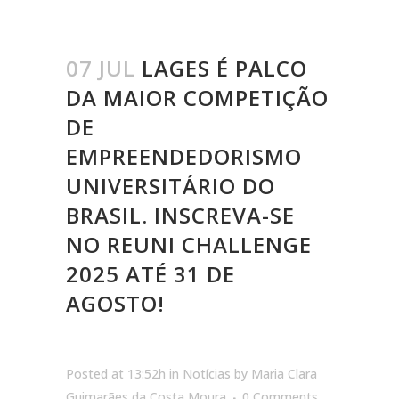
07 JUL
LAGES É PALCO
DA MAIOR COMPETIÇÃO
DE
EMPREENDEDORISMO
UNIVERSITÁRIO DO
BRASIL. INSCREVA-SE
NO REUNI CHALLENGE
2025 ATÉ 31 DE
AGOSTO!
Posted at 13:52h
in
Notícias
by
Maria Clara
Guimarães da Costa Moura
0 Comments