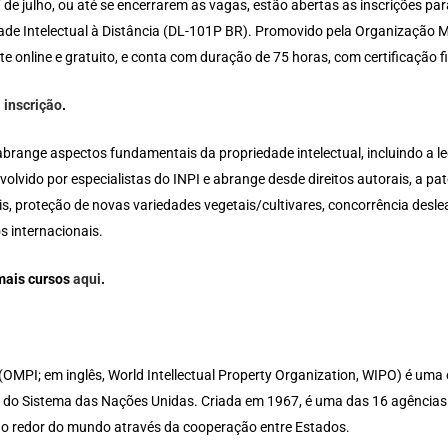
 de julho, ou até se encerrarem as vagas, estão abertas as inscrições pa
ade Intelectual à Distância (DL-101P BR). Promovido pela Organização Mu
e online e gratuito, e conta com duração de 75 horas, com certificação fi
a
inscrição
.
abrange aspectos fundamentais da propriedade intelectual, incluindo a le
volvido por especialistas do INPI e abrange desde direitos autorais, a p
is, proteção de novas variedades vegetais/cultivares, concorrência desle
s internacionais.
mais cursos
aqui
.
OMPI; em inglês, World Intellectual Property Organization, WIPO) é uma e
e do Sistema das Nações Unidas. Criada em 1967, é uma das 16 agências
ao redor do mundo através da cooperação entre Estados.