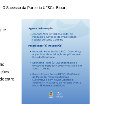
— O Sucesso da Parceria UFSC e Bioart
 que
mio
uções
de entre