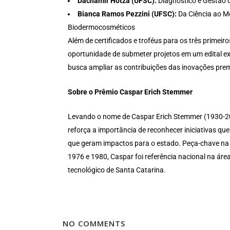
Dachamir Hotza (UFSC):
Diagnóstico e Gestão d
Bianca Ramos Pezzini (UFSC):
Da Ciência ao Me
Biodermocosméticos
Além de certificados e troféus para os três primei
oportunidade de submeter projetos em um edital ex
busca ampliar as contribuições das inovações pre
Sobre o Prêmio Caspar Erich Stemmer
Levando o nome de Caspar Erich Stemmer (1930-201
reforça a importância de reconhecer iniciativas qu
que geram impactos para o estado. Peça-chave na 
1976 e 1980, Caspar foi referência nacional na áre
tecnológico de Santa Catarina.
NO COMMENTS