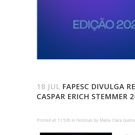
18 JUL
FAPESC DIVULGA R
CASPAR ERICH STEMMER 2
Posted at 11:53h
in
Notícias
by
Maria Clara Guim