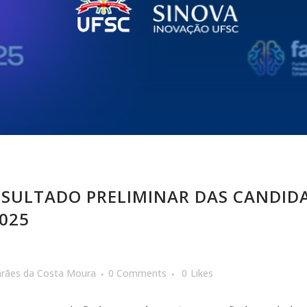
ESULTADO PRELIMINAR DAS CANDID
025
arães da Costa Moura
0 Comments
0
Likes