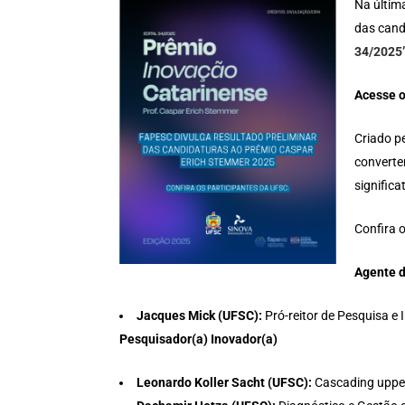
Na últim
das cand
34/2025
Acesse 
Criado p
converte
signific
Confira 
Agente d
Jacques Mick (UFSC):
Pró-reitor de Pesquisa e
Pesquisador(a) Inovador(a)
Leonardo Koller Sacht (UFSC):
Cascading upper