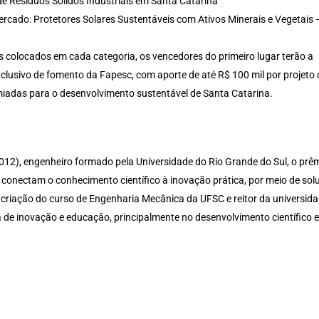
e Resíduos Sólidos Industriais em Santa Catarina
rcado: Protetores Solares Sustentáveis com Ativos Minerais e Vegetais 
ros colocados em cada categoria, os vencedores do primeiro lugar terão a
clusivo de fomento da Fapesc, com aporte de até R$ 100 mil por projeto
miadas para o desenvolvimento sustentável de Santa Catarina.
2), engenheiro formado pela Universidade do Rio Grande do Sul, o prê
e conectam o conhecimento científico à inovação prática, por meio de sol
criação do curso de Engenharia Mecânica da UFSC e reitor da universida
a de inovação e educação, principalmente no desenvolvimento científico e