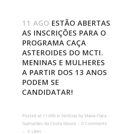
11 AGO
ESTÃO ABERTAS
AS INSCRIÇÕES PARA O
PROGRAMA CAÇA
ASTEROIDES DO MCTI.
MENINAS E MULHERES
A PARTIR DOS 13 ANOS
PODEM SE
CANDIDATAR!
Posted at 11:00h
in
Notícias
by
Maria Clara
Guimarães da Costa Moura
0 Comments
0
Likes