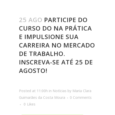
25 AGO
PARTICIPE DO
CURSO DO NA PRÁTICA
E IMPULSIONE SUA
CARREIRA NO MERCADO
DE TRABALHO.
INSCREVA-SE ATÉ 25 DE
AGOSTO!
Posted at 11:00h
in
Notícias
by
Maria Clara
Guimarães da Costa Moura
0 Comments
0
Likes