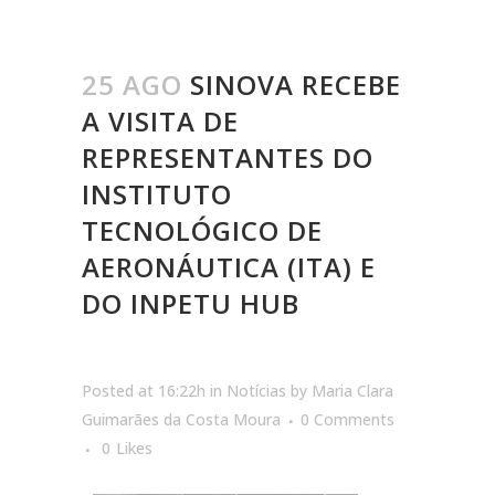
25 AGO
SINOVA RECEBE
A VISITA DE
REPRESENTANTES DO
INSTITUTO
TECNOLÓGICO DE
AERONÁUTICA (ITA) E
DO INPETU HUB
Posted at 16:22h
in
Notícias
by
Maria Clara
Guimarães da Costa Moura
0 Comments
0
Likes