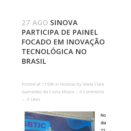
27 AGO
SINOVA
PARTICIPA DE PAINEL
FOCADO EM INOVAÇÃO
TECNOLÓGICA NO
BRASIL
Posted at 11:00h
in
Notícias
by
Maria Clara
Guimarães da Costa Moura
0 Comments
0
Likes
No
dia
22