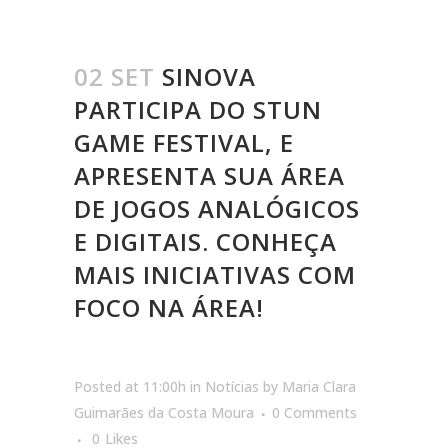
02 SET
SINOVA
PARTICIPA DO STUN
GAME FESTIVAL, E
APRESENTA SUA ÁREA
DE JOGOS ANALÓGICOS
E DIGITAIS. CONHEÇA
MAIS INICIATIVAS COM
FOCO NA ÁREA!
Posted at 11:00h
in
Notícias
by
Maria Clara
Guimarães da Costa Moura
0 Comments
0
Likes