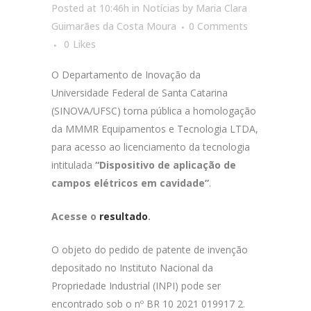
Posted at 10:46h
in
Notícias
by
Maria Clara
Guimarães da Costa Moura
0 Comments
0
Likes
O Departamento de Inovação da
Universidade Federal de Santa Catarina
(SINOVA/UFSC) torna pública a homologação
da MMMR Equipamentos e Tecnologia LTDA,
para acesso ao licenciamento da tecnologia
intitulada
“Dispositivo de aplicação de
campos elétricos em cavidade”
.
Acesse o
resultado
.
O objeto do pedido de patente de invenção
depositado no Instituto Nacional da
Propriedade Industrial (INPI) pode ser
encontrado sob o nº BR 10 2021 019917 2.