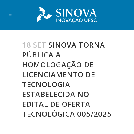
18 SET
SINOVA TORNA
PÚBLICA A
HOMOLOGAÇÃO DE
LICENCIAMENTO DE
TECNOLOGIA
ESTABELECIDA NO
EDITAL DE OFERTA
TECNOLÓGICA 005/2025