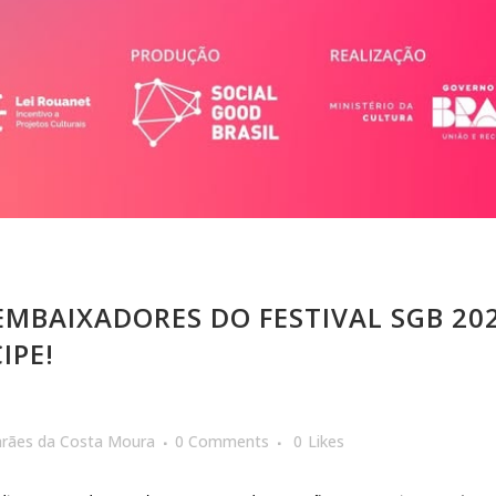
MBAIXADORES DO FESTIVAL SGB 202
IPE!
arães da Costa Moura
0 Comments
0
Likes