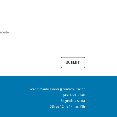
atendimento.sinova@contato.ufsc.br
(48) 3721-2346
Segunda a sexta
08h às 12h e 14h às 18h