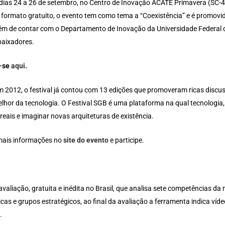
 dias 24 a 26 de setembro, no Centro de Inovação ACATE Primavera (SC-4
 formato gratuito, o evento tem como tema a “Coexistência” e é promovido
além de contar com o Departamento de Inovação da Universidade Federa
aixadores.
a-se
aqui
.
m 2012, o festival já contou com 13 edições que promoveram ricas discu
lhor da tecnologia. O Festival SGB é uma plataforma na qual tecnologia,
reais e imaginar novas arquiteturas de existência.
mais informações no
site do evento
e participe.
valiação, gratuita e inédita no Brasil, que analisa sete competências d
as e grupos estratégicos, ao final da avaliação a ferramenta indica vídeo
.