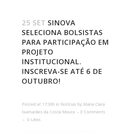
25 SET
SINOVA
SELECIONA BOLSISTAS
PARA PARTICIPAÇÃO EM
PROJETO
INSTITUCIONAL.
INSCREVA-SE ATÉ 6 DE
OUTUBRO!
Posted at 17:30h
in
Notícias
by
Maria Clara
Guimarães da Costa Moura
0 Comments
0
Likes