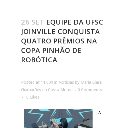
26 SET
EQUIPE DA UFSC
JOINVILLE CONQUISTA
QUATRO PRÊMIOS NA
COPA PINHÃO DE
ROBÓTICA
Posted at 11:00h
in
Notícias
by
Maria Clara
Guimarães da Costa Moura
0 Comments
0
Likes
A