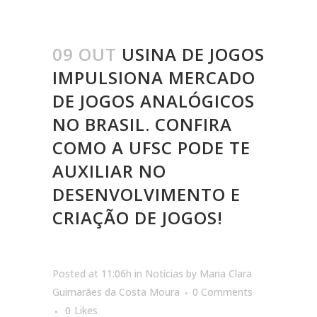
09 OUT
USINA DE JOGOS
IMPULSIONA MERCADO
DE JOGOS ANALÓGICOS
NO BRASIL. CONFIRA
COMO A UFSC PODE TE
AUXILIAR NO
DESENVOLVIMENTO E
CRIAÇÃO DE JOGOS!
Posted at 11:06h
in
Notícias
by
Maria Clara
Guimarães da Costa Moura
0 Comments
0
Likes