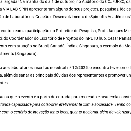
 a largada! Na manhã do dia 1 de outubro, no Auditório do CCJ/UFSC, os 1
 VIA LAB-SPIN apresentaram alguns de seus projetos, pesquisas, ideias,
ão de Laboratórios, Criação e Desenvolvimento de Spin-offs Acadêmicas”
 contou com a participação do Pró-reitor de Pesquisa, Prof. Jacques Mic
zi; do Coordenador do Escritório de Projetos do InPETU hub, Cesar Panis
ento com atuação no Brasil, Canadá, Índia e Singapura, a exemplo da Mos
stments (Singapura).
o aos laboratórios inscritos no
edital nº 12/2025
, o encontro teve como f
, além de sanar as principais dúvidas dos representantes e promover uma
ntes.
tacou que o evento é a porta de entrada para mercado e academia constr
ofunda capacidade para colaborar efetivamente com a sociedade. Tenho 
ente com o cenário de inovação tanto local, quanto nacional, além de valoriz