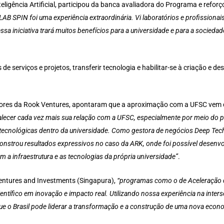
ligência Artificial, participou da banca avaliadora do Programa e reforç
 LAB SPIN foi uma experiência extraordinária. Vi laboratórios e profission
a iniciativa trará muitos benefícios para a universidade e para a sociedad
de serviços e projetos, transferir tecnologia e habilitar-se à criação e 
dores da Rook Ventures, apontaram que a aproximação com a UFSC vem 
alecer cada vez mais sua relação com a UFSC, especialmente por meio do
ecnológicas dentro da universidade. Como gestora de negócios Deep Tech n
strou resultados expressivos no caso da ARK, onde foi possível desenvol
 a infraestrutura e as tecnologias da própria universidade”
.
 Ventures and Investments (Singapura),
“programas como o de Aceleração d
ntífico em inovação e impacto real. Utilizando nossa experiência na inter
a que o Brasil pode liderar a transformação e a construção de uma nova eco