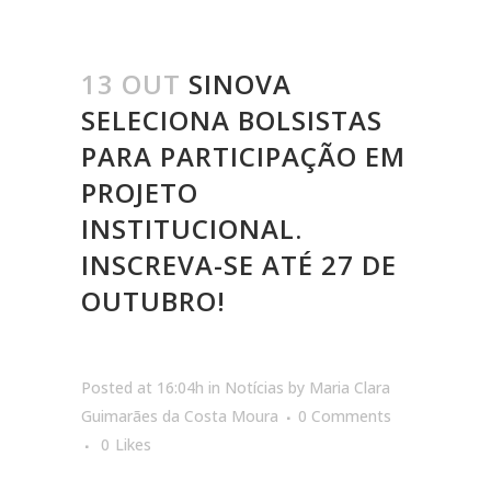
13 OUT
SINOVA
SELECIONA BOLSISTAS
PARA PARTICIPAÇÃO EM
PROJETO
INSTITUCIONAL.
INSCREVA-SE ATÉ 27 DE
OUTUBRO!
Posted at 16:04h
in
Notícias
by
Maria Clara
Guimarães da Costa Moura
0 Comments
0
Likes