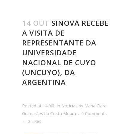
14 OUT
SINOVA RECEBE
A VISITA DE
REPRESENTANTE DA
UNIVERSIDADE
NACIONAL DE CUYO
(UNCUYO), DA
ARGENTINA
Posted at 14:00h
in
Notícias
by
Maria Clara
Guimarães da Costa Moura
0 Comments
0
Likes