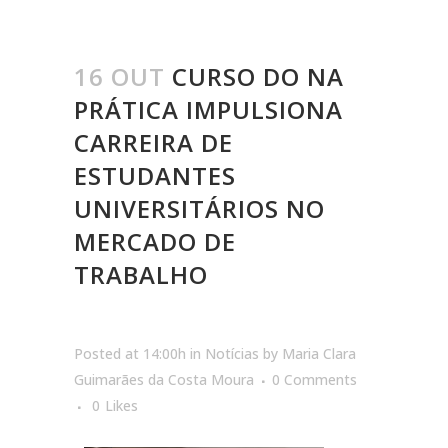
16 OUT
CURSO DO NA
PRÁTICA IMPULSIONA
CARREIRA DE
ESTUDANTES
UNIVERSITÁRIOS NO
MERCADO DE
TRABALHO
Posted at 14:00h
in
Notícias
by
Maria Clara
Guimarães da Costa Moura
0 Comments
0
Likes