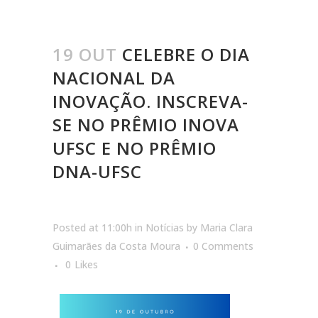
19 OUT
CELEBRE O DIA
NACIONAL DA
INOVAÇÃO. INSCREVA-
SE NO PRÊMIO INOVA
UFSC E NO PRÊMIO
DNA-UFSC
Posted at 11:00h
in
Notícias
by
Maria Clara
Guimarães da Costa Moura
0 Comments
0
Likes