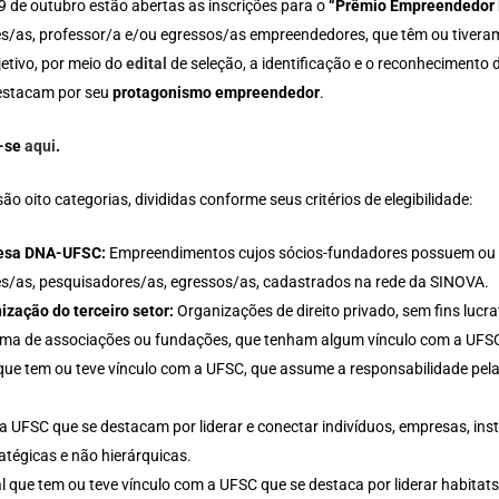
29 de outubro estão abertas as inscrições para o
“Prêmio Empreendedor
es/as, professor/a e/ou egressos/as empreendedores, que têm ou tivera
etivo, por meio do
edital
de seleção, a identificação e o reconhecimento d
estacam por seu
protagonismo empreendedor
.
a-se
aqui
.
ão oito categorias, divididas conforme seus critérios de elegibilidade:
esa DNA-UFSC:
Empreendimentos cujos sócios-fundadores possuem ou p
es/as, pesquisadores/as, egressos/as, cadastrados na rede da SINOVA.
ização do terceiro setor:
Organizações de direito privado, sem fins lucr
rma de associações ou fundações, que tenham algum vínculo com a UFS
que tem ou teve vínculo com a UFSC, que assume a responsabilidade pela
 UFSC que se destacam por liderar e conectar indivíduos, empresas, ins
atégicas e não hierárquicas.
l que tem ou teve vínculo com a UFSC que se destaca por liderar habitat