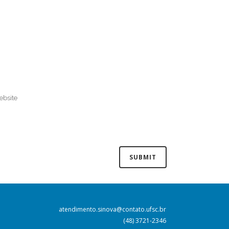
atendimento.sinova@contato.ufsc.br
(48) 3721-2346