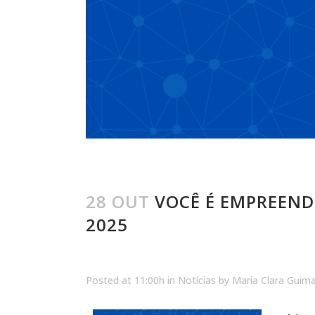
28 OUT
VOCÊ É EMPREEND
2025
Posted at 11:00h
in
Notícias
by
Maria Clara Guim