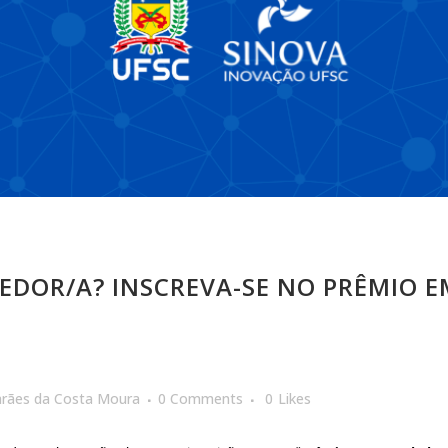
EDOR/A? INSCREVA-SE NO PRÊMIO 
arães da Costa Moura
0 Comments
0
Likes