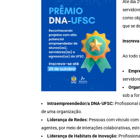
Até dia 
servidor
como obj
que se d
Inscrev
Ao todo s
Empr
servidor
Organ
sob a fo
Intraempreendedor/a DNA-UFSC:
Profissional 
de uma organização.
Liderança de Redes:
Pessoas com vínculo com a
agentes, por meio de interações colaborativas, estr
Liderança de Habitats de Inovação:
Profissiona