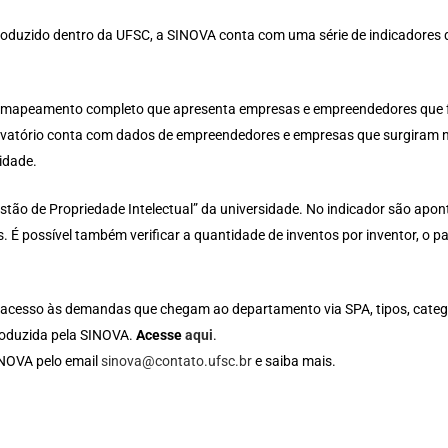
oduzido dentro da UFSC, a SINOVA conta com uma série de indicadores q
 um mapeamento completo que apresenta empresas e empreendedores que
ervatório conta com dados de empreendedores e empresas que surgiram 
idade.
tão de Propriedade Intelectual” da universidade. No indicador são apontad
tros. É possível também verificar a quantidade de inventos por inventor, o
r acesso às demandas que chegam ao departamento via SPA, tipos, categor
roduzida pela SINOVA.
Acesse
aqui
.
INOVA pelo email
sinova@contato.ufsc.br
e saiba mais.