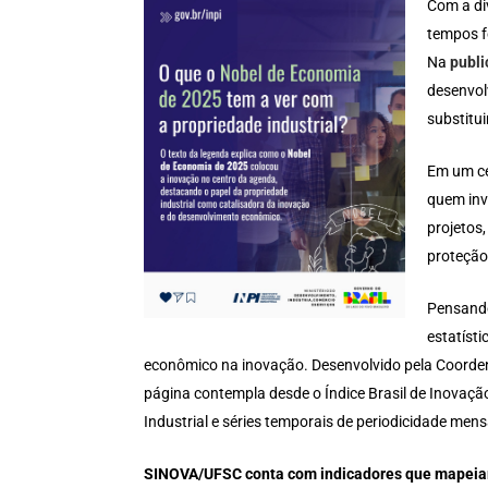
Com a di
tempos f
Na
publi
desenvol
substitui
Em um ce
quem inv
projetos
proteção
Pensando
estatísti
econômico na inovação. Desenvolvido pela Coordena
página contempla desde o Índice Brasil de Inovaçã
Industrial e séries temporais de periodicidade mens
SINOVA/UFSC conta com indicadores que mapeia