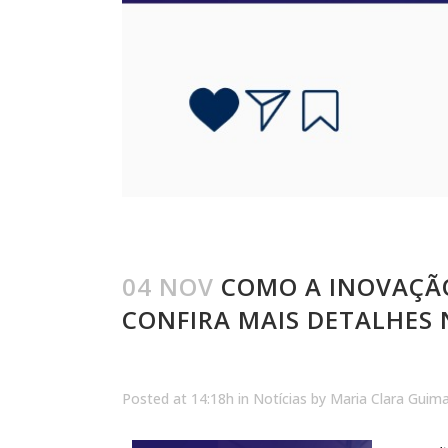
04 NOV
COMO A INOVAÇÃO
CONFIRA MAIS DETALHES 
Posted at 14:18h
in
Notícias
by
Maria Clara Guim