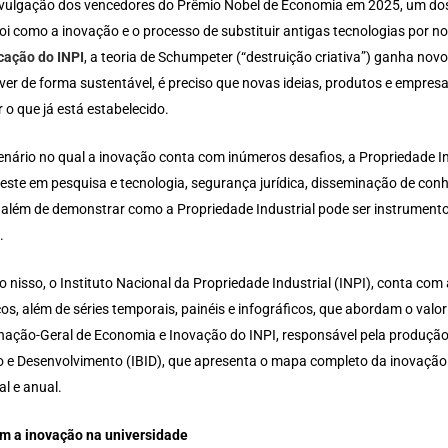
vulgação dos vencedores do Prêmio Nobel de Economia em 2025, um do
oi como a inovação e o processo de substituir antigas tecnologias por 
cação do INPI
, a teoria de Schumpeter (“destruição criativa”) ganha no
ver de forma sustentável, é preciso que novas ideias, produtos e empres
r o que já está estabelecido.
nário no qual a inovação conta com inúmeros desafios, a Propriedade Ind
este em pesquisa e tecnologia, segurança jurídica, disseminação de co
, além de demonstrar como a Propriedade Industrial pode ser instrumento 
.
 nisso, o Instituto Nacional da Propriedade Industrial (INPI), conta com
cos, além de séries temporais, painéis e infográficos, que abordam o valo
ção-Geral de Economia e Inovação do INPI, responsável pela produção das
o e Desenvolvimento (IBID), que apresenta o mapa completo da inovação n
al e anual.
m a inovação na universidade