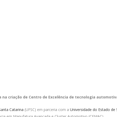
lta na criação de Centro de Excelência de tecnologia automotiv
Santa Catarina
(UFSC) em parceria com a
Universidade do Estado de 
lência em Manufatura Avançada e Cluster Automotivo (CEMAC).