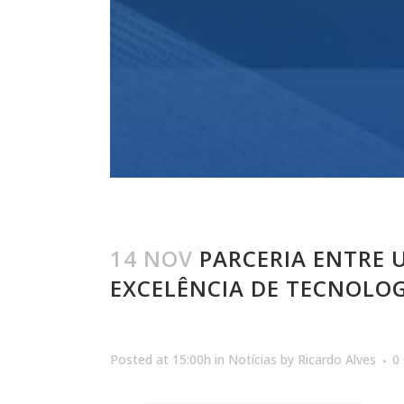
14 NOV
PARCERIA ENTRE U
EXCELÊNCIA DE TECNOLO
Posted at 15:00h
in
Notícias
by
Ricardo Alves
0