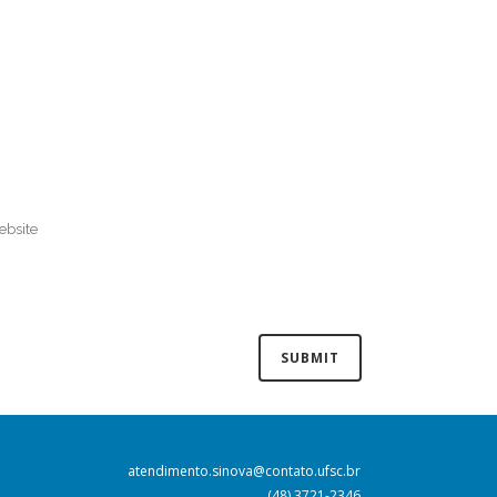
atendimento.sinova@contato.ufsc.br
(48) 3721-2346