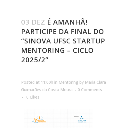
03 DEZ
É AMANHÃ!
PARTICIPE DA FINAL DO
“SINOVA UFSC STARTUP
MENTORING – CICLO
2025/2”
Posted at 11:00h
in
Mentoring
by
Maria Clara
Guimarães da Costa Moura
0 Comments
0
Likes