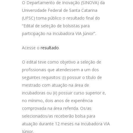
O Departamento de Inovação (SINOVA) da
Universidade Federal de Santa Catarina
(UFSC) torna público o resultado final do
“Edital de seleção de bolsistas para
participação na Incubadora VIA Júnior”.
Acesse o
resultado
.
O edital teve como objetivo a seleção de
profissionais que atendessem a um dos
seguintes requisitos: (i) possuir o título de
mestrado com atuação na área de
incubadoras ou (ii) possuir curso superior e,
no mínimo, dois anos de experiência
comprovada na área referida. Os/as
selecionados/as receberão bolsa para
atuação durante 12 meses na Incubadora VIA
Júnior.