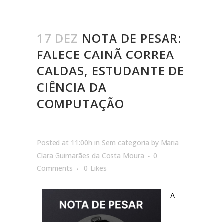
17 DEZ
NOTA DE PESAR:
FALECE CAINÃ CORREA
CALDAS, ESTUDANTE DE
CIÊNCIA DA
COMPUTAÇÃO
Posted at 11:00h
in
Sem categoria
by
Maria
Clara Guimarães da Costa Moura
0
Comments
0
Likes
A