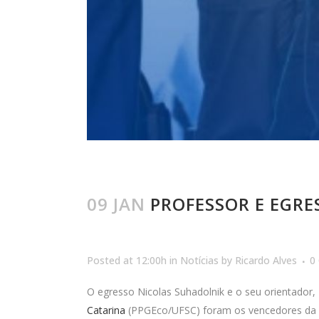
09 JAN
PROFESSOR E EGRE
Posted at 12:00h
in
Notícias
by
Ricardo Alves
0
O egresso Nicolas Suhadolnik e o seu orientador, 
Catarina
(PPGEco/UFSC) foram os vencedores da 